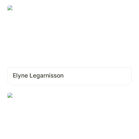
Elyne Legarnisson
Elyne Legarnisson
Marguerite Vatier