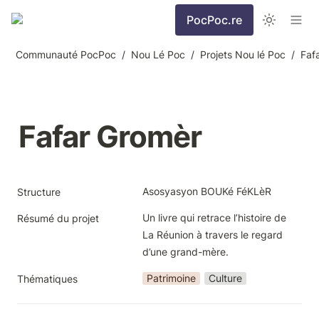
PocPoc.re
Communauté PocPoc
/
Nou Lé Poc
/
Projets Nou lé Poc
/
Faf
Fafar Gromèr
Asosyasyon BOUKé FéKLèR
Structure
Un livre qui retrace l’histoire de 
Résumé du projet
La Réunion à travers le regard 
d’une grand-mère.
Patrimoine
Culture
Thématiques