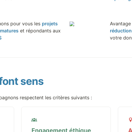
ons pour vous les 
projets 
 matures
 et répondants aux 
réduction
S
votre do
 font sens
agnons respectent les critères suivants :
Engagement éthique
A