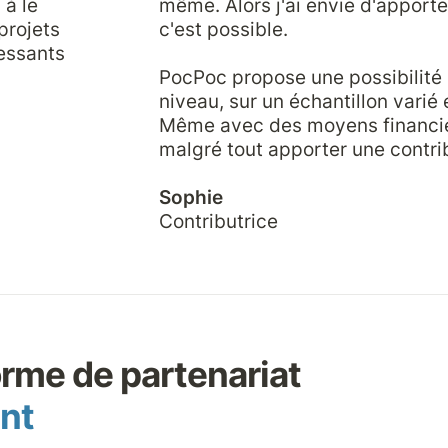
à le 
même. Alors j'ai envie d'apporte
rojets 
c'est possible.

ssants

PocPoc propose une possibilité p
niveau, sur un échantillon varié 
Même avec des moyens financie
malgré tout apporter une contrib
Sophie
Contributrice
ent