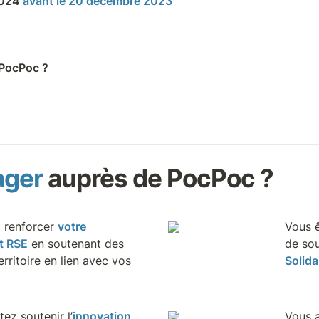
2024 
avant le 20 décembre 2023
 PocPoc ?
ger 
auprès de PocPoc ?
 renforcer 
votre 
Vous ê
t RSE
 en soutenant des 
de sou
erritoire en lien avec vos 
Solida
ez soutenir l’
innovation 
Vous 