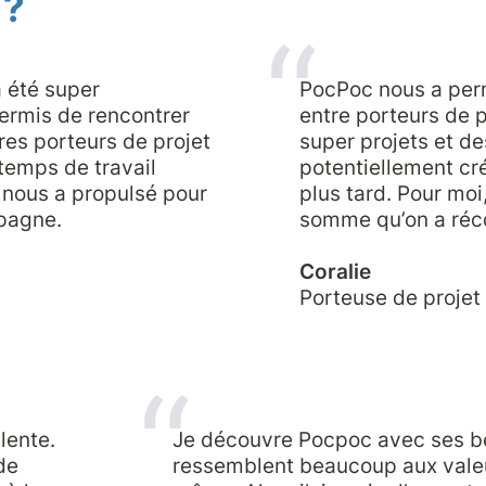
 ?
 été super 
PocPoc nous a perm
ermis de rencontrer 
entre porteurs de p
res porteurs de projet 
super projets et de
temps de travail 
potentiellement cré
 nous a propulsé pour 
plus tard. Pour moi,
pagne.

somme qu’on a récol
Porteuse de projet
ente. 
Je découvre Pocpoc avec ses be
e 
ressemblent beaucoup aux valeu