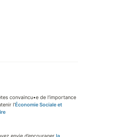
tes convaincu•e de l’importance 
tenir l’
Économie Sociale et 
ire
avez envie d’encourager 
la 