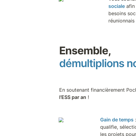
sociale
 afi
besoins soci
réunionnais
démultiplions n
En soutenant financièrement Poc
l’ESS par an
 !
Gain de temps
 
qualifie, sélec
les projets pou